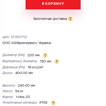
В КОРЗИНУ
Электронная почта
Электронная почта
Имя
Бесплатная доставка
Город
Город
Номер телефона
арт.
121501712
Комментарий
ООО «Олбризсервис», Украина
Cоглашаюсь на обработку
персональных данных
ЗАГРУЗИТЬ
Диаметр (DN)
200 мм
ОТПРАВИТЬ
Файл с реквизитами огранизации (любой формат, макс. 20
Внутренний диаметр
150 мм
Cоглашаюсь на обработку
персональных данных
МБ)
Давление (РN)
16 кгс/см²
ГОТОВО
Cоглашаюсь на обработку
персональных данных
Длина
400.00 мм
ГОТОВО
Высота
240.00 мм
Масса
54 кг
Корпус
сталь 20
Уплотнение затвора
PTFE