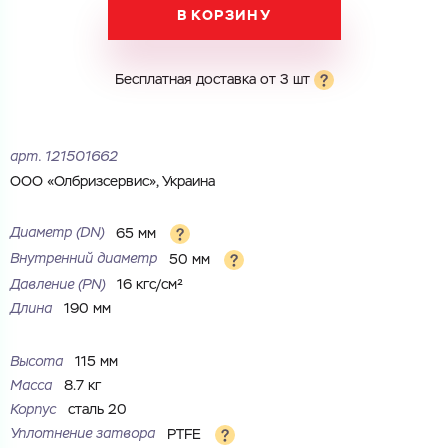
В КОРЗИНУ
Электронная почта
Электронная почта
Имя
Бесплатная доставка от 3 шт
Город
Город
Номер телефона
арт.
121501662
Комментарий
ООО «Олбризсервис», Украина
Cоглашаюсь на обработку
персональных данных
ЗАГРУЗИТЬ
Диаметр (DN)
65 мм
ОТПРАВИТЬ
Файл с реквизитами огранизации (любой формат, макс. 20
Внутренний диаметр
50 мм
Cоглашаюсь на обработку
персональных данных
МБ)
Давление (РN)
16 кгс/см²
ГОТОВО
Cоглашаюсь на обработку
персональных данных
Длина
190 мм
ГОТОВО
Высота
115 мм
Масса
8.7 кг
Корпус
сталь 20
Уплотнение затвора
PTFE