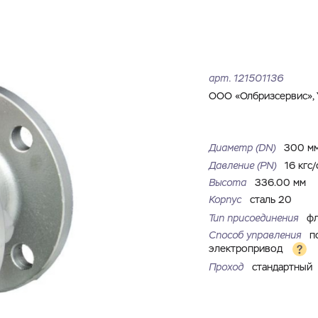
Имя
Номер телефона
Запросить КП
Запросить Счёт
Имя
Номер телефона
арт.
121501136
Электронная почта
Город
ООО «Олбризсервис», 
Электронная почта
Город
Комментарий
Диаметр (DN)
300 м
Давление (РN)
16 кгс/
Файл с реквизитами огранизации (любой формат, макс. 20
Высота
336.00 мм
ЗАГРУЗИТЬ
МБ)
Имя
Номер телефона
Корпус
сталь 20
Cоглашаюсь на обработку
персональных данных
Cоглашаюсь на обработку
персональных данных
Тип присоединения
ф
Способ управления
п
Cоглашаюсь на обработку
персональных данных
ГОТОВО
ГОТОВО
электропривод
Проход
стандартный
ОТПРАВИТЬ