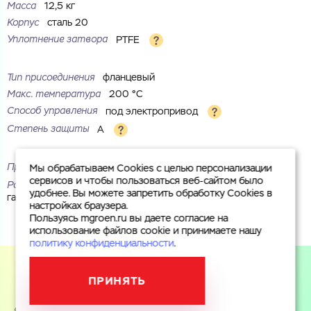
Масса
12,5 кг
Корпус
сталь 20
Уплотнение затвора
PTFE
Тип присоединения
фланцевый
Макс. температура
200 °С
Способ управления
под электропривод
Степень защиты
A
Проход
стандартный
Мы обрабатываем Cookies с целью персонализации
сервисов и чтобы пользоваться веб-сайтом было
Рабочая среда
вода, пар, воздух, инертные газы, природный
удобнее. Вы можете запретить обработку Cookies в
газ, нефтепродукты
настройках браузера.
Пользуясь mgroen.ru вы даете согласие на
использование файлов cookie и принимаете нашу
политику конфиденциальности
.
ПРИНЯТЬ
Пользуясь mgroen.ru вы даете согласие на использование
файлов cookie и принимаете
политику конфиденциальности
.