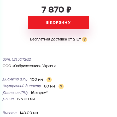
7 870 ₽
Электронная почта
В КОРЗИНУ
Электронная почта
Имя
Город
Бесплатная доставка от 2 шт
Город
Номер телефона
Комментарий
арт.
121501282
Cоглашаюсь на обработку
персональных данных
ООО «Олбризсервис», Украина
ЗАГРУЗИТЬ
ОТПРАВИТЬ
Файл с реквизитами огранизации (любой формат, макс. 20
Cоглашаюсь на обработку
персональных данных
Диаметр (DN)
100 мм
МБ)
Внутренний диаметр
80 мм
ГОТОВО
Cоглашаюсь на обработку
персональных данных
Давление (РN)
16 кгс/см²
Длина
125.00 мм
ГОТОВО
Высота
140.00 мм