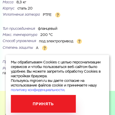
Масса
8,3 кг
Корпус
сталь 20
Уплотнение затвора
PTFE
Тип присоединения
фланцевый
Макс. температура
200 °С
Способ управления
под электропривод
Степень защиты
A
Проход
стандартный
Мы обрабатываем Cookies с целью персонализации
сервисов и чтобы пользоваться веб-сайтом было
Рабочая среда
вода, пар, воздух, инертные газы, природный
удобнее. Вы можете запретить обработку Cookies в
газ, нефтепродукты
настройках браузера.
Пользуясь mgroen.ru вы даете согласие на
использование файлов cookie и принимаете нашу
политику конфиденциальности
.
ПРИНЯТЬ
Пользуясь mgroen.ru вы даете согласие на использование
файлов cookie и принимаете
политику конфиденциальности
.