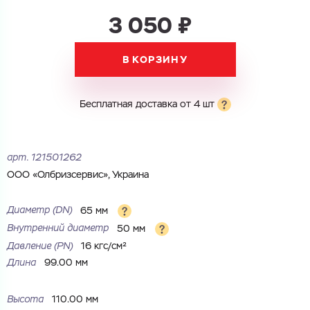
3 050 ₽
Электронная почта
В КОРЗИНУ
Электронная почта
Имя
Город
Бесплатная доставка от 4 шт
Город
Номер телефона
Комментарий
арт.
121501262
Cоглашаюсь на обработку
персональных данных
ООО «Олбризсервис», Украина
ЗАГРУЗИТЬ
ОТПРАВИТЬ
Файл с реквизитами огранизации (любой формат, макс. 20
Cоглашаюсь на обработку
персональных данных
Диаметр (DN)
65 мм
МБ)
Внутренний диаметр
50 мм
ГОТОВО
Cоглашаюсь на обработку
персональных данных
Давление (РN)
16 кгс/см²
Длина
99.00 мм
ГОТОВО
Высота
110.00 мм