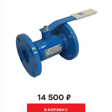
Ваш запрос
Перечислите товары, которые вас интересуют
и укажите какую информацию вы хотите по ним
получить. Мы свяжемся с вами в ближайшее время.
Купить как физ. лицо
Запросить КП
Купить как юр. лицо
Запросить Счёт
Имя
Имя
Номер телефона
Номер телефона
14 500 ₽
В КОРЗИНУ