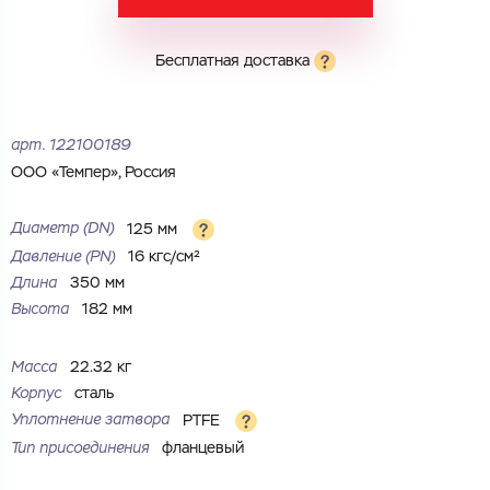
Электронная почта
Электронная почта
Имя
Бесплатная доставка
Город
Город
Номер телефона
арт.
122100189
Комментарий
ООО «Темпер», Россия
Cоглашаюсь на обработку
персональных данных
ЗАГРУЗИТЬ
Диаметр (DN)
125 мм
ОТПРАВИТЬ
Файл с реквизитами огранизации (любой формат, макс. 20
Давление (РN)
16 кгс/см²
Cоглашаюсь на обработку
персональных данных
МБ)
Длина
350 мм
ГОТОВО
Cоглашаюсь на обработку
персональных данных
Высота
182 мм
ГОТОВО
Масса
22.32 кг
Корпус
сталь
Уплотнение затвора
PTFE
Тип присоединения
фланцевый