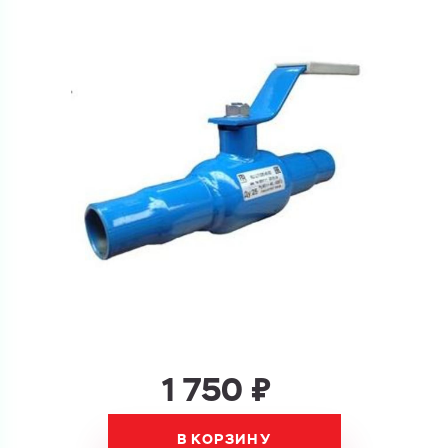
Ваш запрос
Перечислите товары, которые вас интересуют
и укажите какую информацию вы хотите по ним
получить. Мы свяжемся с вами в ближайшее время.
Купить как физ. лицо
Запросить КП
Купить как юр. лицо
Запросить Счёт
Имя
Имя
Номер телефона
1 750 ₽
Номер телефона
В КОРЗИНУ