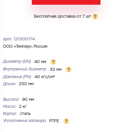
Электронная почта
Электронная почта
Имя
Бесплатная доставка от 7 шт
Город
Город
Номер телефона
арт.
121300174
ООО «Темпер», Россия
Комментарий
Cоглашаюсь на обработку
персональных данных
ЗАГРУЗИТЬ
Диаметр (DN)
40 мм
ОТПРАВИТЬ
Внутренний диаметр
32 мм
Файл с реквизитами огранизации (любой формат, макс. 20
Cоглашаюсь на обработку
персональных данных
МБ)
Давление (РN)
40 кгс/см²
ГОТОВО
Длина
250 мм
Cоглашаюсь на обработку
персональных данных
ГОТОВО
Высота
90 мм
Масса
2 кг
Корпус
сталь
Уплотнение затвора
PTFE