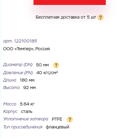
Электронная почта
Электронная почта
Имя
Бесплатная доставка от 5 шт
Город
Город
Номер телефона
арт.
122100185
Комментарий
ООО «Темпер», Россия
Cоглашаюсь на обработку
персональных данных
ЗАГРУЗИТЬ
Диаметр (DN)
50 мм
ОТПРАВИТЬ
Файл с реквизитами огранизации (любой формат, макс. 20
Давление (РN)
40 кгс/см²
Cоглашаюсь на обработку
персональных данных
МБ)
Длина
180 мм
ГОТОВО
Cоглашаюсь на обработку
персональных данных
Высота
92 мм
ГОТОВО
Масса
5.64 кг
Корпус
сталь
Уплотнение затвора
PTFE
Тип присоединения
фланцевый