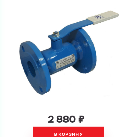
Ваш запрос
Перечислите товары, которые вас интересуют
и укажите какую информацию вы хотите по ним
получить. Мы свяжемся с вами в ближайшее время.
Купить как физ. лицо
Запросить КП
Купить как юр. лицо
Запросить Счёт
Имя
Имя
Номер телефона
Номер телефона
2 880 ₽
В КОРЗИНУ