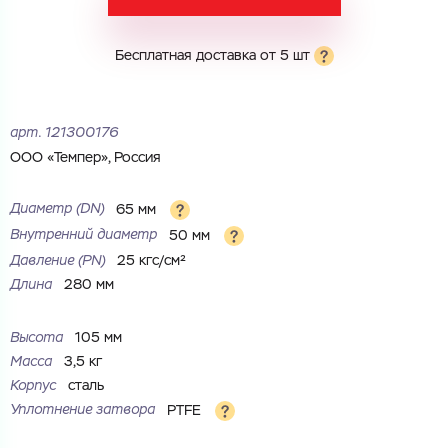
Электронная почта
Электронная почта
Имя
Бесплатная доставка от 5 шт
Город
Город
Номер телефона
арт.
121300176
ООО «Темпер», Россия
Комментарий
Cоглашаюсь на обработку
персональных данных
ЗАГРУЗИТЬ
Диаметр (DN)
65 мм
ОТПРАВИТЬ
Внутренний диаметр
50 мм
Файл с реквизитами огранизации (любой формат, макс. 20
Cоглашаюсь на обработку
персональных данных
МБ)
Давление (РN)
25 кгс/см²
ГОТОВО
Длина
280 мм
Cоглашаюсь на обработку
персональных данных
ГОТОВО
Высота
105 мм
Масса
3,5 кг
Корпус
сталь
Уплотнение затвора
PTFE