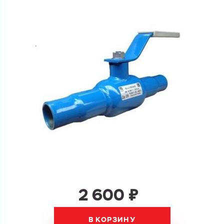
Ваш запрос
Перечислите товары, которые вас интересуют
и укажите какую информацию вы хотите по ним
получить. Мы свяжемся с вами в ближайшее время.
Купить как физ. лицо
Запросить КП
Купить как юр. лицо
Запросить Счёт
Имя
Имя
Номер телефона
2 600 ₽
Номер телефона
В КОРЗИНУ