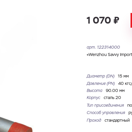
Имя
Номер телефона
Запросить КП
Запросить Счёт
1 070 ₽
Имя
Номер телефона
Электронная почта
Город
арт.
122314000
Электронная почта
Город
«Wenzhou Savvy Import 
Комментарий
Файл с реквизитами огранизации (любой формат, макс. 20
Диаметр (DN)
15 мм
ЗАГРУЗИТЬ
МБ)
Имя
Номер телефона
Давление (РN)
40 кгс
Cоглашаюсь на обработку
персональных данных
Cоглашаюсь на обработку
персональных данных
Высота
90.00 мм
Корпус
сталь 20
Cоглашаюсь на обработку
персональных данных
ГОТОВО
ГОТОВО
Тип присоединения
по
ОТПРАВИТЬ
Способ управления
р
Проход
стандартный