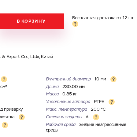
Бесплатная доставка от 12 шт
В КОРЗИНУ
& Export Co., Ltd», Китай
Внутренний диаметр
10 мм
/см²
Длина
230.00 мм
Масса
0,85 кг
Уплотнение затвора
PTFE
д приварку
Макс. температура
200 °С
укоятка
Степень защиты
A
Рабочая среда
жидкие неагрессивные
среды