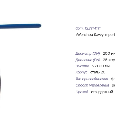
Имя
Номер телефона
Запросить КП
Запросить Счёт
Имя
Номер телефона
арт.
122114111
Электронная почта
Город
«Wenzhou Savvy Import 
Электронная почта
Город
Комментарий
Диаметр (DN)
200 м
Давление (РN)
25 кгс
Файл с реквизитами огранизации (любой формат, макс. 20
Высота
271.00 мм
ЗАГРУЗИТЬ
МБ)
Имя
Номер телефона
Корпус
сталь 20
Cоглашаюсь на обработку
персональных данных
Cоглашаюсь на обработку
персональных данных
Тип присоединения
ф
Способ управления
р
Cоглашаюсь на обработку
персональных данных
ГОТОВО
ГОТОВО
Проход
стандартный
ОТПРАВИТЬ