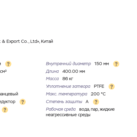
& Export Co., Ltd», Китай
м
Внутренний диаметр
150 мм
/см²
Длина
400.00 мм
Масса
86 кг
Уплотнение затвора
PTFE
ланцевый
Макс. температура
200 °С
едуктор
Степень защиты
A
Рабочая среда
вода, пар, жидкие
неагрессивные среды