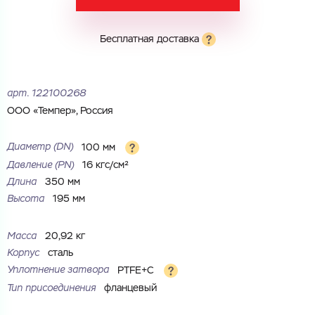
Электронная почта
Имя
Бесплатная доставка
Город
Город
Номер телефона
арт.
122100268
Комментарий
ООО «Темпер», Россия
Cоглашаюсь на обработку
персональных данных
ЗАГРУЗИТЬ
ОТПРАВИТЬ
Диаметр (DN)
100 мм
Файл с реквизитами огранизации (любой формат, макс. 20
Cоглашаюсь на обработку
персональных данных
Давление (РN)
16 кгс/см²
МБ)
ГОТОВО
Длина
350 мм
Cоглашаюсь на обработку
персональных данных
Высота
195 мм
ГОТОВО
Масса
20,92 кг
Корпус
сталь
Уплотнение затвора
PTFE+C
Тип присоединения
фланцевый