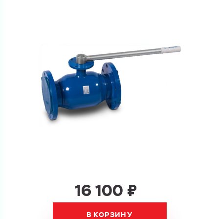
Ваш запрос
Перечислите товары, которые вас интересуют
и укажите какую информацию вы хотите по ним
получить. Мы свяжемся с вами в ближайшее время.
Купить как физ. лицо
Запросить КП
Купить как юр. лицо
Запросить Счёт
Имя
Имя
Номер телефона
Номер телефона
16 100 ₽
В КОРЗИНУ
Электронная почта