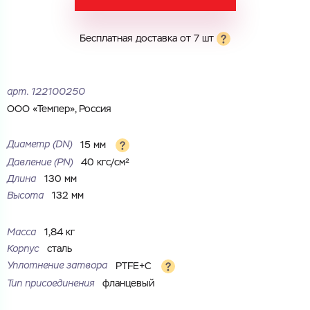
Электронная почта
Имя
Бесплатная доставка от 7 шт
Город
Город
Номер телефона
арт.
122100250
Комментарий
ООО «Темпер», Россия
Cоглашаюсь на обработку
персональных данных
ЗАГРУЗИТЬ
ОТПРАВИТЬ
Диаметр (DN)
15 мм
Файл с реквизитами огранизации (любой формат, макс. 20
Cоглашаюсь на обработку
персональных данных
Давление (РN)
40 кгс/см²
МБ)
ГОТОВО
Длина
130 мм
Cоглашаюсь на обработку
персональных данных
Высота
132 мм
ГОТОВО
Масса
1,84 кг
Корпус
сталь
Уплотнение затвора
PTFE+C
Тип присоединения
фланцевый