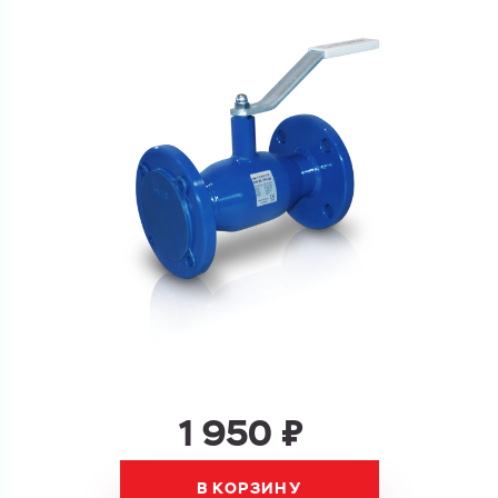
Ваш запрос
Перечислите товары, которые вас интересуют
и укажите какую информацию вы хотите по ним
получить. Мы свяжемся с вами в ближайшее время.
Купить как физ. лицо
Запросить КП
Купить как юр. лицо
Запросить Счёт
Имя
Имя
Номер телефона
Номер телефона
1 950 ₽
В КОРЗИНУ
Электронная почта