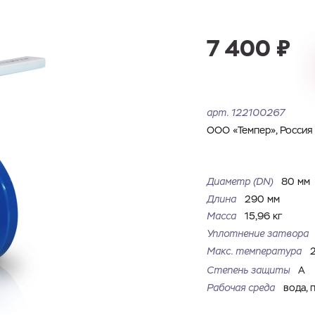
Имя
Номер телефона
Запросить КП
Запросить Счёт
7 400 ₽
Имя
Номер телефона
Электронная почта
Город
арт.
122100267
Электронная почта
Город
ООО «Темпер», Россия
Комментарий
Файл с реквизитами огранизации (любой формат, макс. 20
Диаметр (DN)
80 мм
ЗАГРУЗИТЬ
МБ)
Имя
Номер телефона
Длина
290 мм
Cоглашаюсь на обработку
персональных данных
Cоглашаюсь на обработку
персональных данных
Масса
15,96 кг
Уплотнение затвора
Cоглашаюсь на обработку
персональных данных
ГОТОВО
ГОТОВО
Макс. температура
ОТПРАВИТЬ
Степень защиты
A
Рабочая среда
вода, 