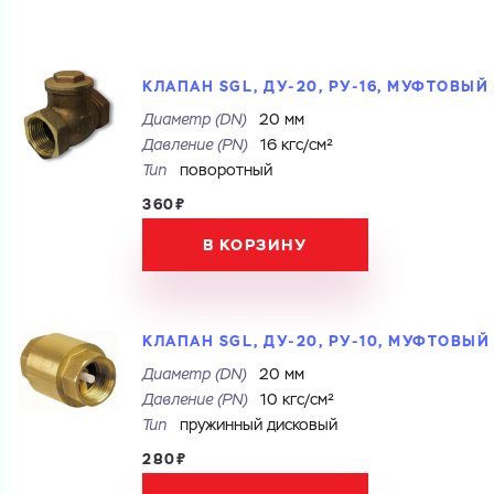
КЛАПАН SGL, ДУ-20, РУ-16, МУФТОВЫЙ
Диаметр (DN)
20 мм
Давление (PN)
16 кгс/см²
Ваш запрос
Тип
поворотный
Перечислите товары, которые вас интересуют
и укажите какую информацию вы хотите по ним
360₽
получить. Мы свяжемся с вами в ближайшее время.
В КОРЗИНУ
Купить как физ. лицо
КЛАПАН SGL, ДУ-20, РУ-10, МУФТОВЫЙ
Купить как юр. лицо
Запросить КП
Диаметр (DN)
20 мм
Запросить Счёт
Давление (PN)
10 кгс/см²
Имя
Тип
пружинный дисковый
Имя
280₽
Номер телефона