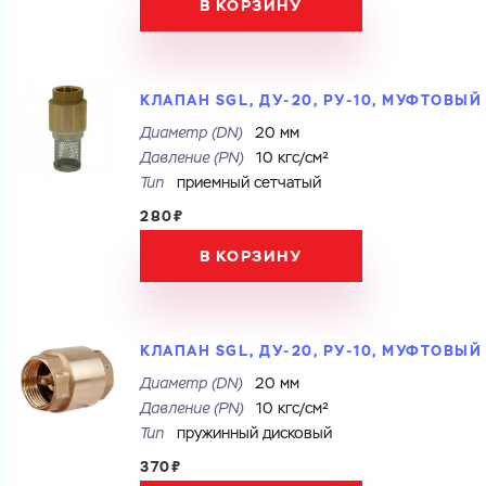
В КОРЗИНУ
Номер телефона
КЛАПАН SGL, ДУ-20, РУ-10, МУФТОВЫЙ
Электронная почта
Диаметр (DN)
20 мм
Электронная почта
Имя
Давление (PN)
10 кгс/см²
Город
Тип
приемный сетчатый
280₽
Город
Номер телефона
Комментарий
В КОРЗИНУ
Cоглашаюсь на обработку
персональных данных
ЗАГРУЗИТЬ
Cоглашаюсь на обработку
персональных данных
КЛАПАН SGL, ДУ-20, РУ-10, МУФТОВЫЙ
ОТПРАВИТЬ
Файл с реквизитами огранизации (любой формат, макс. 20
Диаметр (DN)
20 мм
МБ)
ГОТОВО
Давление (PN)
10 кгс/см²
Cоглашаюсь на обработку
персональных данных
Тип
пружинный дисковый
370₽
ГОТОВО