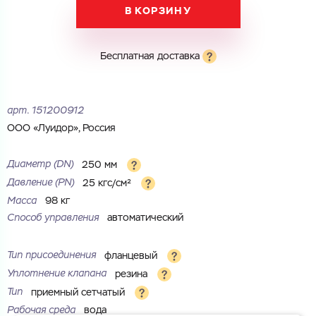
В КОРЗИНУ
Город
Город
Номер телефона
Бесплатная доставка
Комментарий
Cоглашаюсь на обработку
персональных данных
ЗАГРУЗИТЬ
арт.
151200912
ОТПРАВИТЬ
ООО «Луидор», Россия
Файл с реквизитами огранизации (любой формат, макс. 20
Cоглашаюсь на обработку
персональных данных
МБ)
ГОТОВО
Cоглашаюсь на обработку
персональных данных
Диаметр (DN)
250 мм
Давление (PN)
25 кгс/см²
ГОТОВО
Масса
98 кг
Способ управления
автоматический
Тип присоединения
фланцевый
Уплотнение клапана
резина
Тип
приемный сетчатый
Рабочая среда
вода