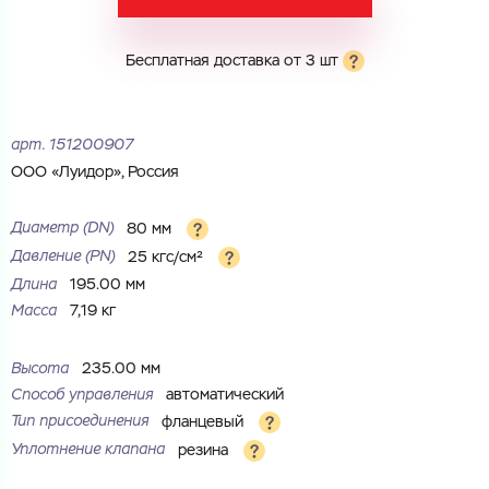
Город
Бесплатная доставка от 3 шт
Город
Номер телефона
Комментарий
арт.
151200907
Cоглашаюсь на обработку
персональных данных
ООО «Луидор», Россия
ЗАГРУЗИТЬ
ОТПРАВИТЬ
Файл с реквизитами огранизации (любой формат, макс. 20
Cоглашаюсь на обработку
персональных данных
Диаметр (DN)
80 мм
МБ)
Давление (PN)
25 кгс/см²
ГОТОВО
Cоглашаюсь на обработку
персональных данных
Длина
195.00 мм
Масса
7,19 кг
ГОТОВО
Высота
235.00 мм
Способ управления
автоматический
Тип присоединения
фланцевый
Уплотнение клапана
резина