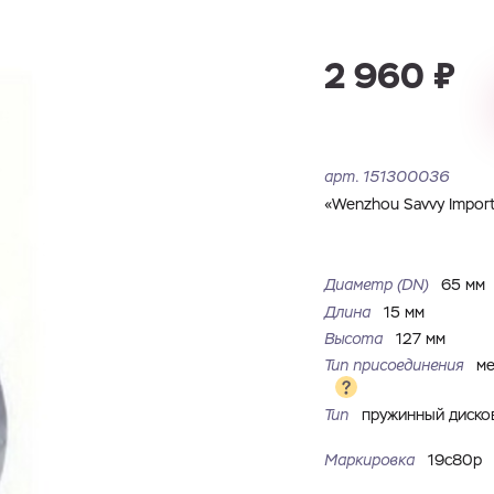
Имя
Номер телефона
Запросить КП
Запросить Счёт
2 960 ₽
Имя
Номер телефона
Электронная почта
Город
арт.
151300036
Электронная почта
Город
«Wenzhou Savvy Import 
Комментарий
Файл с реквизитами огранизации (любой формат, макс. 20
Диаметр (DN)
65 мм
ЗАГРУЗИТЬ
МБ)
Имя
Номер телефона
Длина
15 мм
Cоглашаюсь на обработку
персональных данных
Cоглашаюсь на обработку
персональных данных
Высота
127 мм
Тип присоединения
м
Cоглашаюсь на обработку
персональных данных
ГОТОВО
ГОТОВО
Тип
пружинный диск
ОТПРАВИТЬ
Маркировка
19с80р