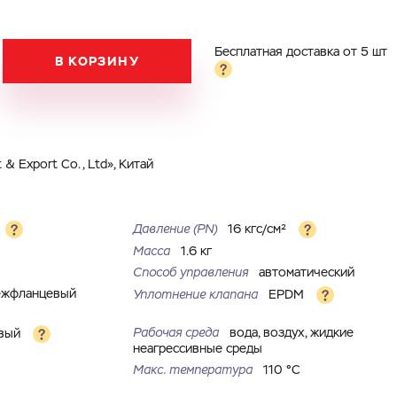
Бесплатная доставка от 5 шт
В КОРЗИНУ
& Export Co., Ltd», Китай
Давление (PN)
16 кгс/см²
Масса
1.6 кг
Способ управления
автоматический
ежфланцевый
Уплотнение клапана
EPDM
Рабочая среда
вода, воздух, жидкие
овый
неагрессивные среды
Макс. температура
110 °С