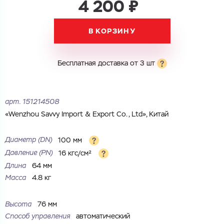
4 200 ₽
Электронная почта
Имя
В КОРЗИНУ
Город
Город
Номер телефона
Бесплатная доставка от 3 шт
Комментарий
Cоглашаюсь на обработку
персональных данных
ЗАГРУЗИТЬ
арт.
151214508
ОТПРАВИТЬ
Файл с реквизитами огранизации (любой формат, макс. 20
Cоглашаюсь на обработку
персональных данных
«Wenzhou Savvy Import & Export Co., Ltd», Китай
МБ)
ГОТОВО
Cоглашаюсь на обработку
персональных данных
Диаметр (DN)
100 мм
Давление (PN)
16 кгс/см²
ГОТОВО
Длина
64 мм
Масса
4.8 кг
Высота
76 мм
Способ управления
автоматический