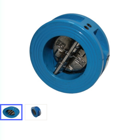
Ваш запрос
Перечислите товары, которые вас интересуют
и укажите какую информацию вы хотите по ним
получить. Мы свяжемся с вами в ближайшее время.
Купить как физ. лицо
Запросить КП
Купить как юр. лицо
Запросить Счёт
Имя
Имя
Номер телефона
Номер телефона
Электронная почта