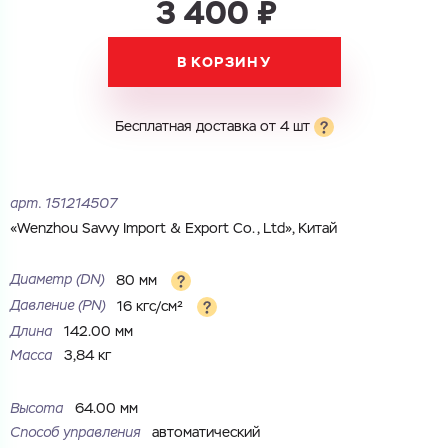
3 400 ₽
Электронная почта
Имя
В КОРЗИНУ
Город
Город
Номер телефона
Бесплатная доставка от 4 шт
Комментарий
Cоглашаюсь на обработку
персональных данных
ЗАГРУЗИТЬ
арт.
151214507
ОТПРАВИТЬ
Файл с реквизитами огранизации (любой формат, макс. 20
Cоглашаюсь на обработку
персональных данных
«Wenzhou Savvy Import & Export Co., Ltd», Китай
МБ)
ГОТОВО
Cоглашаюсь на обработку
персональных данных
Диаметр (DN)
80 мм
Давление (PN)
16 кгс/см²
ГОТОВО
Длина
142.00 мм
Масса
3,84 кг
Высота
64.00 мм
Способ управления
автоматический