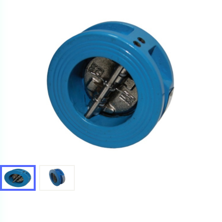
Ваш запрос
Перечислите товары, которые вас интересуют
и укажите какую информацию вы хотите по ним
получить. Мы свяжемся с вами в ближайшее время.
Купить как физ. лицо
Запросить КП
Купить как юр. лицо
Запросить Счёт
Имя
Имя
Номер телефона
Номер телефона
Электронная почта