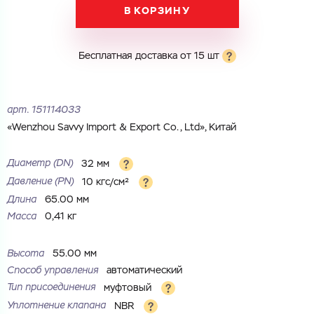
Электронная почта
Имя
В КОРЗИНУ
Город
Город
Номер телефона
Бесплатная доставка от 15 шт
Комментарий
Cоглашаюсь на обработку
персональных данных
арт.
151114033
ЗАГРУЗИТЬ
«Wenzhou Savvy Import & Export Co., Ltd», Китай
ОТПРАВИТЬ
Файл с реквизитами огранизации (любой формат, макс. 20
Cоглашаюсь на обработку
персональных данных
МБ)
Диаметр (DN)
32 мм
ГОТОВО
Cоглашаюсь на обработку
персональных данных
Давление (PN)
10 кгс/см²
Длина
65.00 мм
ГОТОВО
Масса
0,41 кг
Высота
55.00 мм
Способ управления
автоматический
Тип присоединения
муфтовый
Уплотнение клапана
NBR