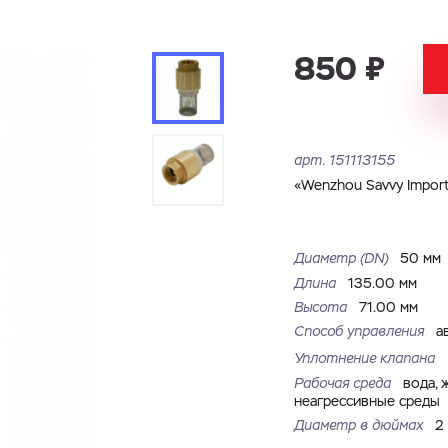
Имя
Номер телефона
Запросить КП
Запросить Счёт
850 ₽
Имя
Номер телефона
Электронная почта
Город
арт.
151113155
Электронная почта
Город
«Wenzhou Savvy Import 
Комментарий
Файл с реквизитами огранизации (любой формат, макс. 20
Диаметр (DN)
50 мм
ЗАГРУЗИТЬ
МБ)
Имя
Номер телефона
Длина
135.00 мм
Cоглашаюсь на обработку
персональных данных
Cоглашаюсь на обработку
персональных данных
Высота
71.00 мм
Способ управления
а
Cоглашаюсь на обработку
персональных данных
ГОТОВО
ГОТОВО
Уплотнение клапана
ОТПРАВИТЬ
Рабочая среда
вода, 
неагрессивные среды
Диаметр в дюймах
2