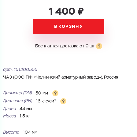
1 400 ₽
Электронная почта
Электронная почта
Имя
В КОРЗИНУ
Город
Город
Номер телефона
Бесплатная доставка от 9 шт
Комментарий
Cоглашаюсь на обработку
персональных данных
ЗАГРУЗИТЬ
арт.
151200555
ОТПРАВИТЬ
Файл с реквизитами огранизации (любой формат, макс. 20
ЧАЗ (ООО ПФ «Челнинский арматурный завод»), Россия
Cоглашаюсь на обработку
персональных данных
МБ)
ГОТОВО
Cоглашаюсь на обработку
персональных данных
Диаметр (DN)
50 мм
Давление (PN)
16 кгс/см²
ГОТОВО
Длина
44 мм
Масса
1.5 кг
Высота
104 мм