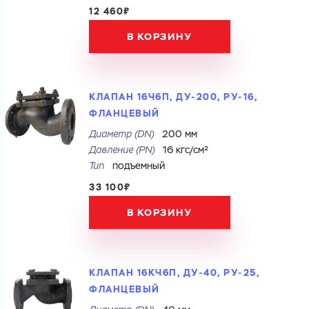
12 460₽
В КОРЗИНУ
КЛАПАН 16Ч6П, ДУ-200, РУ-16,
ФЛАНЦЕВЫЙ
Диаметр (DN)
200 мм
Давление (PN)
16 кгс/см²
Тип
подъемный
33 100₽
Ваш запрос
В КОРЗИНУ
Перечислите товары, которые вас интересуют
и укажите какую информацию вы хотите по ним
получить. Мы свяжемся с вами в ближайшее время.
КЛАПАН 16КЧ6П, ДУ-40, РУ-25,
ФЛАНЦЕВЫЙ
Купить как физ. лицо