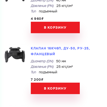
Диаметр (DN)
40 мм
Давление (PN)
25 кгс/см²
Купить как юр. лицо
Запросить КП
Тип
подъемный
Запросить Счёт
Имя
4 960₽
В КОРЗИНУ
Имя
Номер телефона
Номер телефона
КЛАПАН 16КЧ6П, ДУ-50, РУ-25,
ФЛАНЦЕВЫЙ
Электронная почта
Диаметр (DN)
50 мм
Давление (PN)
25 кгс/см²
Электронная почта
Имя
Тип
подъемный
Город
7 200₽
Город
Номер телефона
В КОРЗИНУ
Комментарий
Cоглашаюсь на обработку
персональных данных