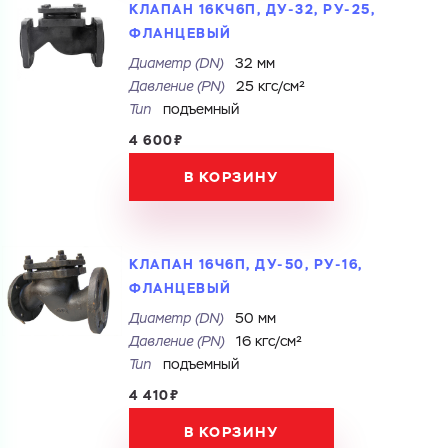
ЗАГРУЗИТЬ
КЛАПАН 16КЧ6П, ДУ-32, РУ-25,
Cоглашаюсь на обработку
персональных данных
ОТПРАВИТЬ
ФЛАНЦЕВЫЙ
Файл с реквизитами огранизации (любой формат, макс. 20
МБ)
Диаметр (DN)
32 мм
ГОТОВО
Давление (PN)
25 кгс/см²
Cоглашаюсь на обработку
персональных данных
Тип
подъемный
ГОТОВО
4 600₽
В КОРЗИНУ
КЛАПАН 16Ч6П, ДУ-50, РУ-16,
ФЛАНЦЕВЫЙ
Диаметр (DN)
50 мм
Давление (PN)
16 кгс/см²
Тип
подъемный
4 410₽
В КОРЗИНУ