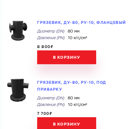
Купить как физ. лицо
Купить как юр. лицо
Запросить КП
Запросить Счёт
Имя
ГРЯЗЕВИК, ДУ-80, РУ-10, ФЛАНЦЕВЫЙ
Диаметр (DN)
80 мм
Имя
Давление (РN)
10 кгс/см²
Номер телефона
8 800₽
Номер телефона
В КОРЗИНУ
Электронная почта
ГРЯЗЕВИК, ДУ-80, РУ-10, ПОД
Электронная почта
Имя
ПРИВАРКУ
Город
Диаметр (DN)
80 мм
Давление (РN)
10 кгс/см²
Город
Номер телефона
Комментарий
7 700₽
В КОРЗИНУ
Cоглашаюсь на обработку
персональных данных