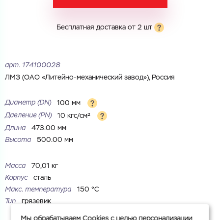
Город
Город
Номер телефона
Бесплатная доставка от 2 шт
Комментарий
Cоглашаюсь на обработку
персональных данных
ЗАГРУЗИТЬ
арт.
174100028
ОТПРАВИТЬ
ЛМЗ (ОАО «Литейно-механический завод»), Россия
Файл с реквизитами огранизации (любой формат, макс. 20
Cоглашаюсь на обработку
персональных данных
МБ)
ГОТОВО
Диаметр (DN)
100 мм
Cоглашаюсь на обработку
персональных данных
Давление (РN)
10 кгс/см²
Длина
473.00 мм
ГОТОВО
Высота
500.00 мм
Масса
70,01 кг
Корпус
сталь
Макс. температура
150 °С
Тип
грязевик
Мы обрабатываем Cookies с целью персонализации