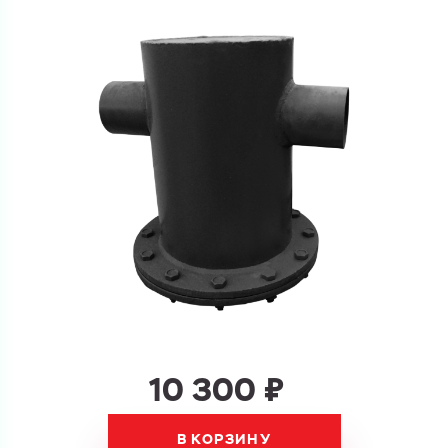
и укажите какую информацию вы хотите по ним
получить. Мы свяжемся с вами в ближайшее время.
Купить как физ. лицо
Запросить КП
Купить как юр. лицо
Запросить Счёт
Имя
Имя
Номер телефона
Номер телефона
10 300 ₽
Электронная почта
Электронная почта
Имя
В КОРЗИНУ