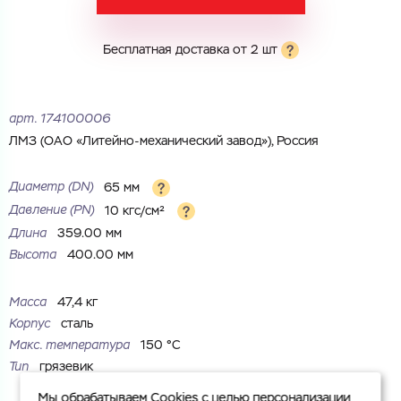
Город
Город
Номер телефона
Бесплатная доставка от 2 шт
Комментарий
Cоглашаюсь на обработку
персональных данных
ЗАГРУЗИТЬ
арт.
174100006
ОТПРАВИТЬ
ЛМЗ (ОАО «Литейно-механический завод»), Россия
Файл с реквизитами огранизации (любой формат, макс. 20
Cоглашаюсь на обработку
персональных данных
МБ)
ГОТОВО
Диаметр (DN)
65 мм
Cоглашаюсь на обработку
персональных данных
Давление (РN)
10 кгс/см²
Длина
359.00 мм
ГОТОВО
Высота
400.00 мм
Масса
47,4 кг
Корпус
сталь
Макс. температура
150 °С
Тип
грязевик
Мы обрабатываем Cookies с целью персонализации