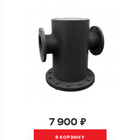
и укажите какую информацию вы хотите по ним
получить. Мы свяжемся с вами в ближайшее время.
Купить как физ. лицо
Запросить КП
Купить как юр. лицо
Запросить Счёт
Имя
Имя
Номер телефона
Номер телефона
7 900 ₽
Электронная почта
Электронная почта
Имя
В КОРЗИНУ