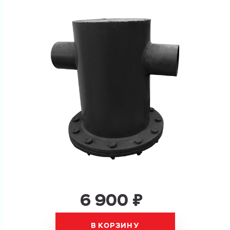
и укажите какую информацию вы хотите по ним
получить. Мы свяжемся с вами в ближайшее время.
Купить как физ. лицо
Запросить КП
Купить как юр. лицо
Запросить Счёт
Имя
Имя
Номер телефона
Номер телефона
6 900 ₽
Электронная почта
Электронная почта
Имя
В КОРЗИНУ