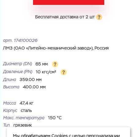
Город
Город
Номер телефона
Бесплатная доставка от 2 шт
Комментарий
Cоглашаюсь на обработку
персональных данных
ЗАГРУЗИТЬ
арт.
174100026
ОТПРАВИТЬ
ЛМЗ (ОАО «Литейно-механический завод»), Россия
Файл с реквизитами огранизации (любой формат, макс. 20
Cоглашаюсь на обработку
персональных данных
МБ)
ГОТОВО
Диаметр (DN)
65 мм
Cоглашаюсь на обработку
персональных данных
Давление (РN)
10 кгс/см²
Длина
359.00 мм
ГОТОВО
Высота
400.00 мм
Масса
47,4 кг
Корпус
сталь
Макс. температура
150 °С
Тип
грязевик
Мы обрабатываем Cookies с целью персонализации