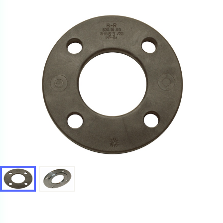
получить. Мы свяжемся с вами в ближайшее время.
Купить как физ. лицо
Запросить КП
Купить как юр. лицо
Запросить Счёт
Имя
Имя
Номер телефона
Номер телефона
Электронная почта
Электронная почта
Имя
Город