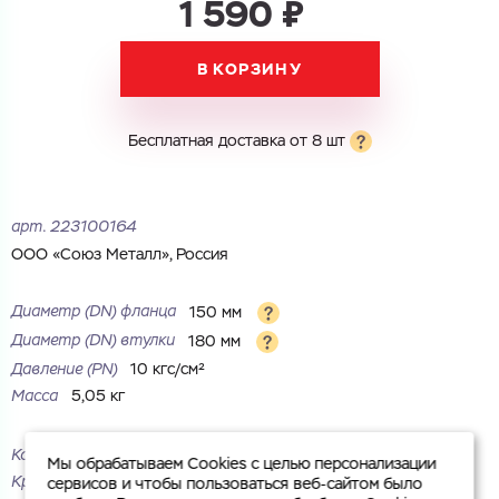
1 590 ₽
Город
Номер телефона
В КОРЗИНУ
Комментарий
Cоглашаюсь на обработку
персональных данных
ЗАГРУЗИТЬ
Бесплатная доставка от 8 шт
ОТПРАВИТЬ
Файл с реквизитами огранизации (любой формат, макс. 20
Cоглашаюсь на обработку
персональных данных
МБ)
ГОТОВО
Cоглашаюсь на обработку
персональных данных
арт.
223100164
ООО «Союз Металл», Россия
ГОТОВО
Диаметр (DN) фланца
150 мм
Диаметр (DN) втулки
180 мм
Давление (PN)
10 кгс/см²
Масса
5,05 кг
Корпус
сталь
Мы обрабатываем Cookies с целью персонализации
Крепежных отверстий
8 шт.
сервисов и чтобы пользоваться веб-сайтом было