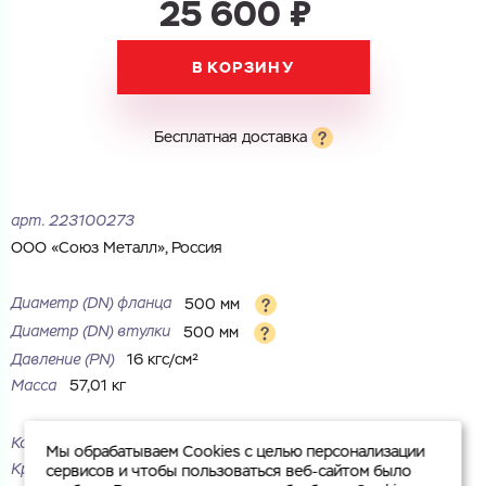
25 600 ₽
Город
Номер телефона
В КОРЗИНУ
Комментарий
Cоглашаюсь на обработку
персональных данных
ЗАГРУЗИТЬ
Бесплатная доставка
ОТПРАВИТЬ
Файл с реквизитами огранизации (любой формат, макс. 20
Cоглашаюсь на обработку
персональных данных
МБ)
ГОТОВО
Cоглашаюсь на обработку
персональных данных
арт.
223100273
ООО «Союз Металл», Россия
ГОТОВО
Диаметр (DN) фланца
500 мм
Диаметр (DN) втулки
500 мм
Давление (PN)
16 кгс/см²
Масса
57,01 кг
Корпус
сталь
Мы обрабатываем Cookies с целью персонализации
Крепежных отверстий
20 шт.
сервисов и чтобы пользоваться веб-сайтом было