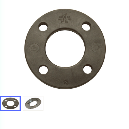
получить. Мы свяжемся с вами в ближайшее время.
Купить как физ. лицо
Запросить КП
Купить как юр. лицо
Запросить Счёт
Имя
Имя
Номер телефона
Номер телефона
Электронная почта
Электронная почта
Имя
Город