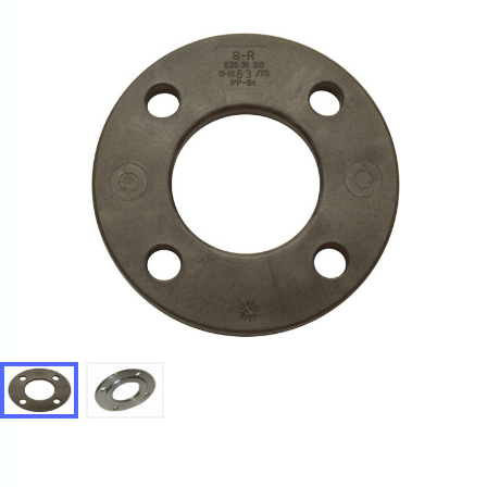
получить. Мы свяжемся с вами в ближайшее время.
Купить как физ. лицо
Запросить КП
Купить как юр. лицо
Запросить Счёт
Имя
Имя
Номер телефона
Номер телефона
Электронная почта
Электронная почта
Имя
Город