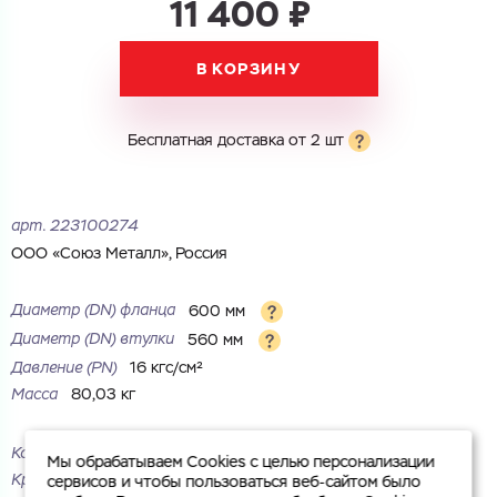
11 400 ₽
Город
Номер телефона
В КОРЗИНУ
Комментарий
Cоглашаюсь на обработку
персональных данных
ЗАГРУЗИТЬ
Бесплатная доставка от 2 шт
ОТПРАВИТЬ
Файл с реквизитами огранизации (любой формат, макс. 20
Cоглашаюсь на обработку
персональных данных
МБ)
ГОТОВО
Cоглашаюсь на обработку
персональных данных
арт.
223100274
ООО «Союз Металл», Россия
ГОТОВО
Диаметр (DN) фланца
600 мм
Диаметр (DN) втулки
560 мм
Давление (PN)
16 кгс/см²
Масса
80,03 кг
Корпус
сталь
Мы обрабатываем Cookies с целью персонализации
Крепежных отверстий
20 шт.
сервисов и чтобы пользоваться веб-сайтом было