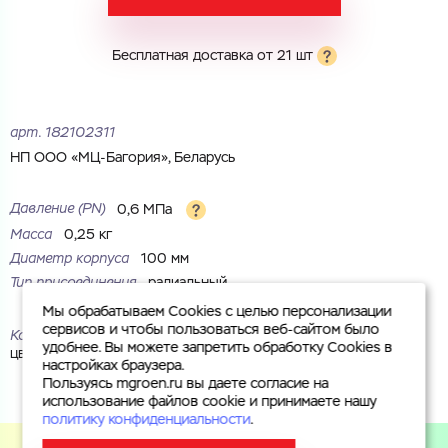
Комментарий
Cоглашаюсь на обработку
персональных данных
Бесплатная доставка от 21 шт
ЗАГРУЗИТЬ
ОТПРАВИТЬ
Файл с реквизитами огранизации (любой формат, макс. 20
Cоглашаюсь на обработку
персональных данных
МБ)
арт.
182102311
ГОТОВО
Cоглашаюсь на обработку
персональных данных
НП ООО «МЦ-Багория», Беларусь
ГОТОВО
Давление (PN)
0,6 МПа
Масса
0,25 кг
Диаметр корпуса
100 мм
Тип присоединения
радиальный
Мы обрабатываем Cookies с целью персонализации
сервисов и чтобы пользоваться веб-сайтом было
Корпус
Стекло органическое; сталь, окрашенная в черный
удобнее. Вы можете запретить обработку Cookies в
цвет
настройках браузера.
Пользуясь mgroen.ru вы даете согласие на
использование файлов cookie и принимаете нашу
политику конфиденциальности
.