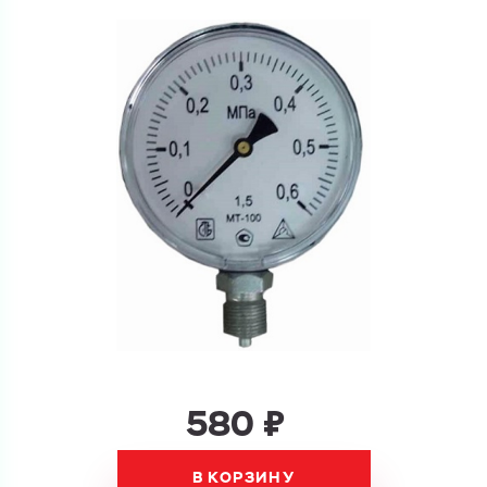
Купить как физ. лицо
Запросить КП
Купить как юр. лицо
Запросить Счёт
Имя
Имя
Номер телефона
Номер телефона
Электронная почта
Электронная почта
Имя
580 ₽
Город
Город
Номер телефона
В КОРЗИНУ