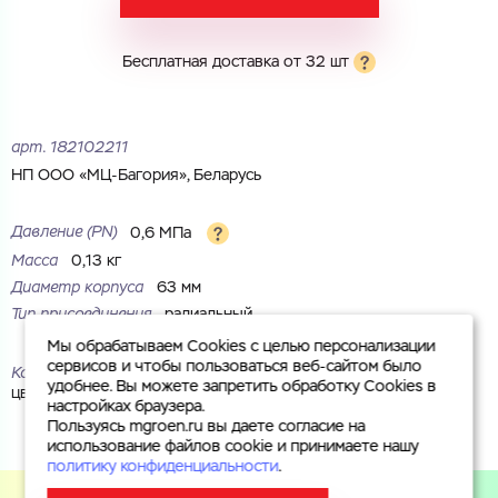
Комментарий
Cоглашаюсь на обработку
персональных данных
Бесплатная доставка от 32 шт
ЗАГРУЗИТЬ
ОТПРАВИТЬ
Файл с реквизитами огранизации (любой формат, макс. 20
Cоглашаюсь на обработку
персональных данных
МБ)
арт.
182102211
ГОТОВО
Cоглашаюсь на обработку
персональных данных
НП ООО «МЦ-Багория», Беларусь
ГОТОВО
Давление (PN)
0,6 МПа
Масса
0,13 кг
Диаметр корпуса
63 мм
Тип присоединения
радиальный
Мы обрабатываем Cookies с целью персонализации
сервисов и чтобы пользоваться веб-сайтом было
Корпус
Стекло органическое; сталь, окрашенная в черный
удобнее. Вы можете запретить обработку Cookies в
цвет
настройках браузера.
Пользуясь mgroen.ru вы даете согласие на
использование файлов cookie и принимаете нашу
политику конфиденциальности
.