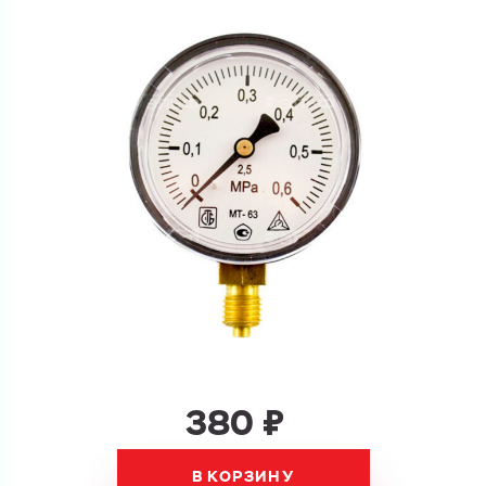
Купить как физ. лицо
Запросить КП
Купить как юр. лицо
Запросить Счёт
Имя
Имя
Номер телефона
Номер телефона
Электронная почта
Электронная почта
Имя
380 ₽
Город
Город
Номер телефона
В КОРЗИНУ