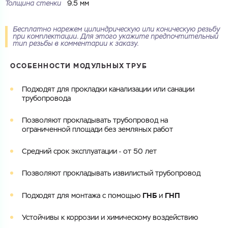
Толщина стенки
9.5 мм
ОТПРАВИТЬ
Cоглашаюсь на обработку
персональных данных
Файл с реквизитами огранизации (любой формат, макс. 20
МБ)
ГОТОВО
Бесплатно нарежем цилиндрическую или коническую резьбу
при комплектации. Для этого укажите предпочтительный
Cоглашаюсь на обработку
персональных данных
тип резьбы в комментарии к заказу.
ГОТОВО
ОСОБЕННОСТИ МОДУЛЬНЫХ ТРУБ
Подходят для прокладки канализации или санации
трубопровода
Позволяют прокладывать трубопровод на
ограниченной площади без земляных работ
Средний срок эксплуатации - от 50 лет
Позволяют прокладывать извилистый трубопровод
ГНБ
ГНП
Подходят для монтажа с помощью
и
Устойчивы к коррозии и химическому воздействию