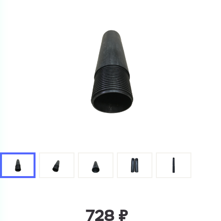
Ваш запрос
Перечислите товары, которые вас интересуют
и укажите какую информацию вы хотите по ним
получить. Мы свяжемся с вами в ближайшее время.
728 ₽
Купить как физ. лицо