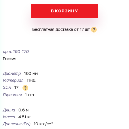
Запросить КП
Купить как юр. лицо
В КОРЗИНУ
Запросить Счёт
Имя
Имя
Бесплатная доставка от 17 шт
Номер телефона
Номер телефона
арт.
160-170
Россия
Электронная почта
Диаметр
160 мм
Электронная почта
Имя
Материал
ПНД
SDR
17
Город
Гарантия
1 лет
Город
Номер телефона
Комментарий
Длина
0.6 м
Масса
4.51 кг
Cоглашаюсь на обработку
персональных данных
Давление (PN)
10 кгс/см²
ЗАГРУЗИТЬ