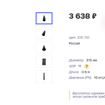
3 638 ₽
Ваш запрос
арт.
315-110
Перечислите товары, которые вас интересуют и укажите какую информацию
вы хотите по ним получить. Мы свяжемся с вами в ближайшее время.
Россия
Купить как физ. лицо
Купить как юр. лицо
Диаметр
315 мм
SDR
11
Имя
Номер телефона
Длина
0.6 м
Запросить КП
Запросить Счёт
Давление (PN)
16 кгс/
Имя
Номер телефона
Бесплатно нарежем 
Электронная почта
Город
этого укажите пред