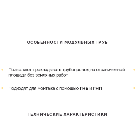
Электронная почта
Город
Комментарий
Файл с реквизитами огранизации (любой формат, макс. 20
ЗАГРУЗИТЬ
МБ)
Имя
Номер телефона
Cоглашаюсь на обработку
персональных данных
ОСОБЕННОСТИ МОДУЛЬНЫХ ТРУБ
Cоглашаюсь на обработку
персональных данных
ГОТОВО
Cоглашаюсь на обработку
персональных данных
ГОТОВО
ОТПРАВИТЬ
Позволяют прокладывать трубопровод на ограниченной
площади без земляных работ
ГНБ
ГНП
Подходят для монтажа с помощью
и
ТЕХНИЧЕСКИЕ ХАРАКТЕРИСТИКИ