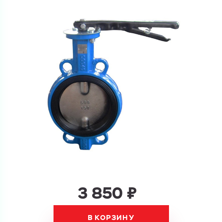
и укажите какую информацию вы хотите по ним
получить. Мы свяжемся с вами в ближайшее время.
Купить как физ. лицо
Запросить КП
Купить как юр. лицо
Запросить Счёт
Имя
Имя
Номер телефона
Номер телефона
3 850 ₽
Электронная почта
Электронная почта
Имя
В КОРЗИНУ