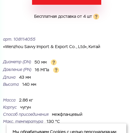
Город
Город
Номер телефона
Бесплатная доставка от 4 шт
Комментарий
Cоглашаюсь на обработку
персональных данных
ЗАГРУЗИТЬ
арт.
108114055
ОТПРАВИТЬ
«Wenzhou Savvy Import & Export Co., Ltd», Китай
Файл с реквизитами огранизации (любой формат, макс. 20
Cоглашаюсь на обработку
персональных данных
МБ)
ГОТОВО
Диаметр (DN)
50 мм
Cоглашаюсь на обработку
персональных данных
Давление (PN)
16 МПа
Длина
43 мм
ГОТОВО
Высота
140 мм
Масса
2.86 кг
Корпус
чугун
Способ присоединения
межфланцевый
Макс. температура
130 °С
Мы обрабатываем Cookies с целью персонализации