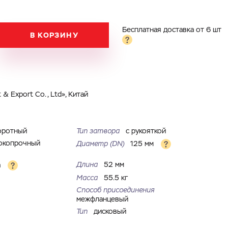
Бесплатная доставка от 6 шт
В КОРЗИНУ
& Export Co., Ltd», Китай
оротный
Тип затвора
с рукояткой
окопрочный
Диаметр (DN)
125 мм
Длина
52 мм
а
Масса
55.5 кг
Способ присоединения
межфланцевый
Тип
дисковый