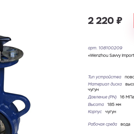
Имя
Номер телефона
Запросить КП
Запросить Счёт
2 220 ₽
Имя
Номер телефона
Электронная почта
Город
арт.
108100209
Электронная почта
Город
«Wenzhou Savvy Import 
Комментарий
Файл с реквизитами огранизации (любой формат, макс. 20
Тип устройства
пов
ЗАГРУЗИТЬ
МБ)
Имя
Номер телефона
Материал диска
выс
чугун
Cоглашаюсь на обработку
персональных данных
Cоглашаюсь на обработку
персональных данных
Давление (PN)
16 МП
Cоглашаюсь на обработку
персональных данных
ГОТОВО
ГОТОВО
Высота
185 мм
Корпус
чугун
ОТПРАВИТЬ
Рабочая среда
вода