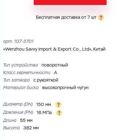
Электронная почта
Электронная почта
Имя
Бесплатная доставка от 7 шт
Город
Город
Номер телефона
арт.
107-3701
Комментарий
«Wenzhou Savvy Import & Export Co., Ltd», Китай
Cоглашаюсь на обработку
персональных данных
ЗАГРУЗИТЬ
Тип устройства
поворотный
ОТПРАВИТЬ
Класс герметичности
А
Файл с реквизитами огранизации (любой формат, макс. 20
Cоглашаюсь на обработку
персональных данных
МБ)
Тип затвора
с рукояткой
ГОТОВО
Cоглашаюсь на обработку
персональных данных
Материал диска
высокопрочный чугун
ГОТОВО
Диаметр (DN)
150 мм
Давление (PN)
16 МПа
Длина
55 мм
Высота
382 мм