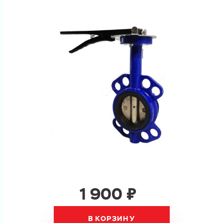
Ваш запрос
Перечислите товары, которые вас интересуют
и укажите какую информацию вы хотите по ним
получить. Мы свяжемся с вами в ближайшее время.
Купить как физ. лицо
Запросить КП
Купить как юр. лицо
Запросить Счёт
Имя
Имя
Номер телефона
Номер телефона
1 900 ₽
В КОРЗИНУ