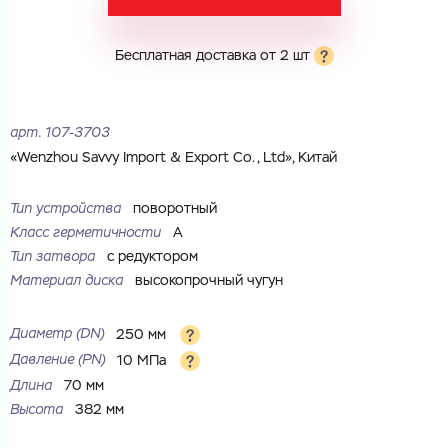
Электронная почта
Электронная почта
Имя
Бесплатная доставка от 2 шт
Город
Город
Номер телефона
арт.
107-3703
Комментарий
«Wenzhou Savvy Import & Export Co., Ltd», Китай
Cоглашаюсь на обработку
персональных данных
ЗАГРУЗИТЬ
Тип устройства
поворотный
ОТПРАВИТЬ
Класс герметичности
А
Файл с реквизитами огранизации (любой формат, макс. 20
Cоглашаюсь на обработку
персональных данных
МБ)
Тип затвора
с редуктором
ГОТОВО
Cоглашаюсь на обработку
персональных данных
Материал диска
высокопрочный чугун
ГОТОВО
Диаметр (DN)
250 мм
Давление (PN)
10 МПа
Длина
70 мм
Высота
382 мм