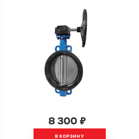
Ваш запрос
Перечислите товары, которые вас интересуют
и укажите какую информацию вы хотите по ним
получить. Мы свяжемся с вами в ближайшее время.
Купить как физ. лицо
Запросить КП
Купить как юр. лицо
Запросить Счёт
Имя
Имя
Номер телефона
Номер телефона
8 300 ₽
В КОРЗИНУ