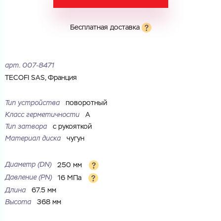
Электронная почта
Электронная почта
Имя
Бесплатная доставка
Город
Город
Номер телефона
арт.
007-8471
Комментарий
TECOFI SAS, Франция
Cоглашаюсь на обработку
персональных данных
ЗАГРУЗИТЬ
Тип устройства
поворотный
ОТПРАВИТЬ
Класс герметичности
А
Файл с реквизитами огранизации (любой формат, макс. 20
Cоглашаюсь на обработку
персональных данных
МБ)
Тип затвора
с рукояткой
ГОТОВО
Cоглашаюсь на обработку
персональных данных
Материал диска
чугун
ГОТОВО
Диаметр (DN)
250 мм
Давление (PN)
16 МПа
Длина
67.5 мм
Высота
368 мм