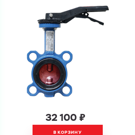
Ваш запрос
Перечислите товары, которые вас интересуют
и укажите какую информацию вы хотите по ним
получить. Мы свяжемся с вами в ближайшее время.
Купить как физ. лицо
Запросить КП
Купить как юр. лицо
Запросить Счёт
Имя
Имя
Номер телефона
Номер телефона
32 100 ₽
В КОРЗИНУ