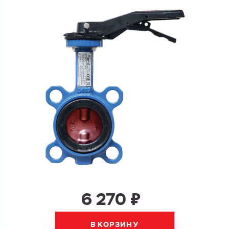
Ваш запрос
Перечислите товары, которые вас интересуют
и укажите какую информацию вы хотите по ним
получить. Мы свяжемся с вами в ближайшее время.
Купить как физ. лицо
Запросить КП
Купить как юр. лицо
Запросить Счёт
Имя
Имя
Номер телефона
Номер телефона
6 270 ₽
В КОРЗИНУ