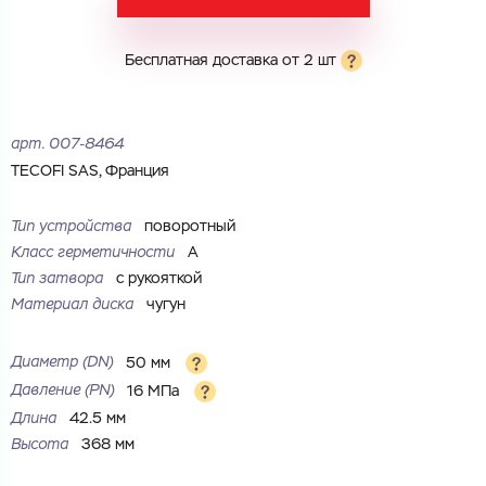
Электронная почта
Электронная почта
Имя
Бесплатная доставка от 2 шт
Город
Город
Номер телефона
арт.
007-8464
Комментарий
TECOFI SAS, Франция
Cоглашаюсь на обработку
персональных данных
ЗАГРУЗИТЬ
Тип устройства
поворотный
ОТПРАВИТЬ
Класс герметичности
А
Файл с реквизитами огранизации (любой формат, макс. 20
Cоглашаюсь на обработку
персональных данных
МБ)
Тип затвора
с рукояткой
ГОТОВО
Cоглашаюсь на обработку
персональных данных
Материал диска
чугун
ГОТОВО
Диаметр (DN)
50 мм
Давление (PN)
16 МПа
Длина
42.5 мм
Высота
368 мм