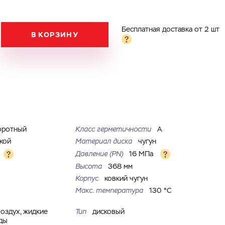
Бесплатная доставка от 2 шт
В КОРЗИНУ
оротный
Класс герметичности
А
ткой
Материал диска
чугун
Давление (PN)
16 МПа
Высота
368 мм
Корпус
ковкий чугун
Макс. температура
130 °С
воздух, жидкие
Тип
дисковый
ды