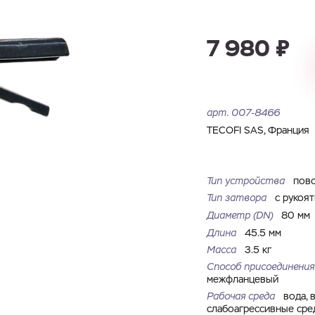
Имя
Номер телефона
Запросить КП
Запросить Счёт
7 980 ₽
Имя
Номер телефона
Электронная почта
Город
арт.
007-8466
Электронная почта
Город
Комментарий
TECOFI SAS, Франция
Файл с реквизитами огранизации (любой формат, макс. 20
Тип устройства
пов
ЗАГРУЗИТЬ
МБ)
Имя
Номер телефона
Тип затвора
с рукоя
Cоглашаюсь на обработку
персональных данных
Cоглашаюсь на обработку
персональных данных
Диаметр (DN)
80 мм
Длина
45.5 мм
ГОТОВО
Cоглашаюсь на обработку
персональных данных
ГОТОВО
Масса
3.5 кг
Способ присоединения
ОТПРАВИТЬ
межфланцевый
Рабочая среда
вода, 
слабоагрессивные сре