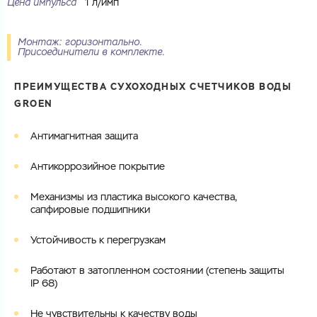
Цена импульса
1 л/имп
Купить как физ. лицо
Запросить КП
Купить как юр. лицо
Запросить Счёт
Монтаж: горизонтально.
Присоединители в комплекте.
Имя
Имя
ПРЕИМУЩЕСТВА СУХОХОДНЫХ СЧЕТЧИКОВ ВОДЫ
GROEN
Номер телефона
Номер телефона
Антимагнитная защита
Антикоррозийное покрытие
Электронная почта
Электронная почта
Механизмы из пластика высокого качества,
Имя
сапфировые подшипники
Город
Устойчивость к перегрузкам
Город
Номер телефона
Работают в затопленном состоянии (степень защиты
Комментарий
IP 68)
Cоглашаюсь на обработку
персональных данных
ЗАГРУЗИТЬ
Не чувствительны к качеству воды