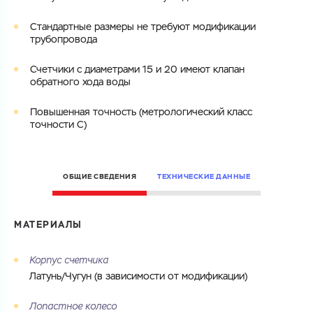
ОТПРАВИТЬ
Файл с реквизитами огранизации (любой формат, макс. 20
Cоглашаюсь на обработку
персональных данных
Cтандартные размеры не требуют модификации
МБ)
трубопровода
ГОТОВО
Cоглашаюсь на обработку
персональных данных
Счетчики с диаметрами 15 и 20 имеют клапан
обратного хода воды
ГОТОВО
Повышенная точность (метрологический класс
точности C)
ОБЩИЕ СВЕДЕНИЯ
ТЕХНИЧЕСКИЕ ДАННЫЕ
МАТЕРИАЛЫ
Корпус счетчика
Латунь/Чугун (в зависимости от модификации)
Лопастное колесо