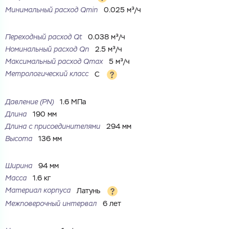
Минимальный расход Qmin
0.025 м³/ч
Переходный расход Qt
0.038 м³/ч
Номинальный расход Qn
2.5 м³/ч
Максимальный расход Qmax
5 м³/ч
Метрологический класс
C
Давление (PN)
1.6 МПа
Длина
190 мм
Длина с присоединителями
294 мм
Высота
136 мм
Ваш запрос
Перечислите товары, которые вас интересуют
и укажите какую информацию вы хотите по ним
Ширина
94 мм
получить. Мы свяжемся с вами в ближайшее время.
Масса
1.6 кг
Материал корпуса
Латунь
Межповерочный интервал
6 лет