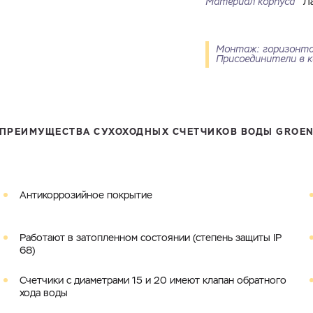
Материал корпуса
Л
Монтаж: горизонта
Присоединители в к
Ваш запрос
ПРЕИМУЩЕСТВА СУХОХОДНЫХ СЧЕТЧИКОВ ВОДЫ GROE
Перечислите товары, которые вас интересуют и укажите какую информацию
вы хотите по ним получить. Мы свяжемся с вами в ближайшее время.
Антикоррозийное покрытие
Купить как физ. лицо
Купить как юр. лицо
Имя
Номер телефона
Работают в затопленном состоянии (степень защиты IP
Запросить КП
Запросить Счёт
68)
Счетчики с диаметрами 15 и 20 имеют клапан обратного
Имя
Номер телефона
хода воды
Электронная почта
Город