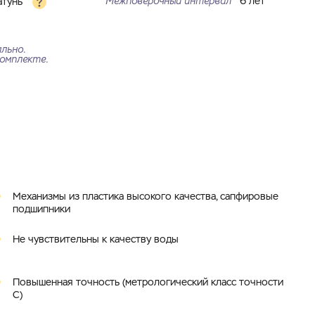
Межповерочный интервал
6 лет
атунь
льно.
омплекте.
N
Механизмы из пластика высокого качества, сапфировые
подшипники
Не чувствительны к качеству воды
Повышенная точность (метрологический класс точности
C)