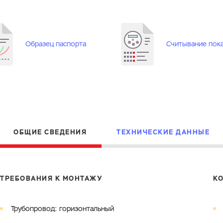
Электронная почта
Город
Комментарий
Образец паспорта
Считывание пок
Файл с реквизитами огранизации (любой формат, макс. 20
ЗАГРУЗИТЬ
МБ)
Имя
Номер телефона
Cоглашаюсь на обработку
персональных данных
Cоглашаюсь на обработку
персональных данных
ГОТОВО
Cоглашаюсь на обработку
персональных данных
ГОТОВО
ОТПРАВИТЬ
ОБЩИЕ СВЕДЕНИЯ
ТЕХНИЧЕСКИЕ ДАННЫЕ
ТРЕБОВАНИЯ К МОНТАЖУ
К
Трубопровод: горизонтальный