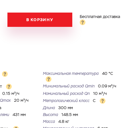
Бесплатная доставка
В КОРЗИНУ
Максимальная температура
40 °С
Минимальный расход Qmin
0.09 м³/ч
ет
0.15 м³/ч
Номинальный расход Qn
10 м³/ч
д Qmax
20 м³/ч
Метрологический класс
C
а
Длина
300 мм
елями
431 мм
Высота
148.5 мм
Масса
4.8 кг