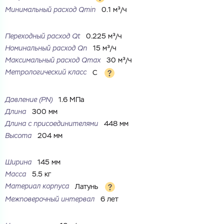
Минимальный расход Qmin
0.1 м³/ч
Переходный расход Qt
0.225 м³/ч
Номинальный расход Qn
15 м³/ч
Максимальный расход Qmax
30 м³/ч
Метрологический класс
C
Давление (PN)
1.6 МПа
Длина
300 мм
Длина с присоединителями
448 мм
Высота
204 мм
Ваш запрос
Перечислите товары, которые вас интересуют
и укажите какую информацию вы хотите по ним
Ширина
145 мм
получить. Мы свяжемся с вами в ближайшее время.
Масса
5.5 кг
Материал корпуса
Латунь
Межповерочный интервал
6 лет