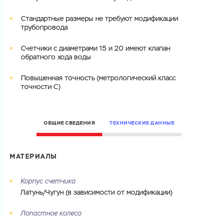
ОТПРАВИТЬ
Файл с реквизитами огранизации (любой формат, макс. 20
Cтандартные размеры не требуют модификации
Cоглашаюсь на обработку
персональных данных
МБ)
трубопровода
ГОТОВО
Cоглашаюсь на обработку
персональных данных
Счетчики с диаметрами 15 и 20 имеют клапан
обратного хода воды
ГОТОВО
Повышенная точность (метрологический класс
точности C)
ОБЩИЕ СВЕДЕНИЯ
ТЕХНИЧЕСКИЕ ДАННЫЕ
МАТЕРИАЛЫ
Корпус счетчика
Латунь/Чугун (в зависимости от модификации)
Лопастное колесо