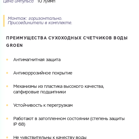
Цена импульса
10 л/имп
Купить как физ. лицо
Запросить КП
Купить как юр. лицо
Запросить Счёт
Монтаж: горизонтально.
Присоединители в комплекте.
Имя
Имя
ПРЕИМУЩЕСТВА СУХОХОДНЫХ СЧЕТЧИКОВ ВОДЫ
GROEN
Номер телефона
Номер телефона
Антимагнитная защита
Антикоррозийное покрытие
Электронная почта
Электронная почта
Механизмы из пластика высокого качества,
Имя
сапфировые подшипники
Город
Устойчивость к перегрузкам
Город
Номер телефона
Работают в затопленном состоянии (степень защиты
Комментарий
IP 68)
Cоглашаюсь на обработку
персональных данных
ЗАГРУЗИТЬ
Не чувствительны к качеству воды