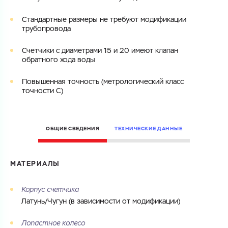
ОТПРАВИТЬ
Файл с реквизитами огранизации (любой формат, макс. 20
Cтандартные размеры не требуют модификации
Cоглашаюсь на обработку
персональных данных
МБ)
трубопровода
ГОТОВО
Cоглашаюсь на обработку
персональных данных
Счетчики с диаметрами 15 и 20 имеют клапан
обратного хода воды
ГОТОВО
Повышенная точность (метрологический класс
точности C)
ОБЩИЕ СВЕДЕНИЯ
ТЕХНИЧЕСКИЕ ДАННЫЕ
МАТЕРИАЛЫ
Корпус счетчика
Латунь/Чугун (в зависимости от модификации)
Лопастное колесо