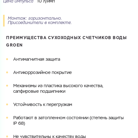
Цена импульса
10 л/имп
Купить как физ. лицо
Запросить КП
Купить как юр. лицо
Запросить Счёт
Монтаж: горизонтально.
Присоединители в комплекте.
Имя
Имя
ПРЕИМУЩЕСТВА СУХОХОДНЫХ СЧЕТЧИКОВ ВОДЫ
GROEN
Номер телефона
Номер телефона
Антимагнитная защита
Антикоррозийное покрытие
Электронная почта
Электронная почта
Механизмы из пластика высокого качества,
Имя
сапфировые подшипники
Город
Устойчивость к перегрузкам
Город
Номер телефона
Работают в затопленном состоянии (степень защиты
Комментарий
IP 68)
Cоглашаюсь на обработку
персональных данных
ЗАГРУЗИТЬ
Не чувствительны к качеству воды