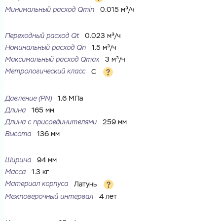
Минимальный расход Qmin
0.015 м³/ч
Переходный расход Qt
0.023 м³/ч
Номинальный расход Qn
1.5 м³/ч
Максимальный расход Qmax
3 м³/ч
Метрологический класс
C
Давление (PN)
1.6 МПа
Длина
165 мм
Длина с присоединителями
259 мм
Высота
136 мм
Ваш запрос
Перечислите товары, которые вас интересуют
и укажите какую информацию вы хотите по ним
Ширина
94 мм
получить. Мы свяжемся с вами в ближайшее время.
Масса
1.3 кг
Материал корпуса
Латунь
Межповерочный интервал
4 лет