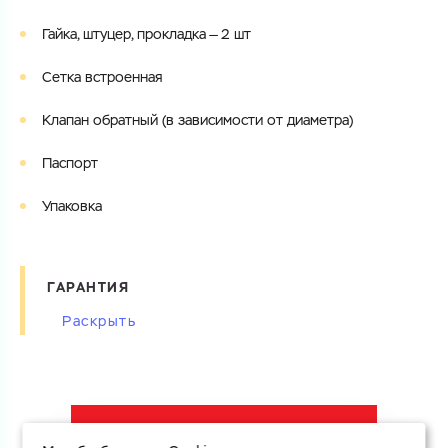
Гайка, штуцер, прокладка — 2 шт
Сетка встроенная
Клапан обратный (в зависимости от диаметра)
Паспорт
Упаковка
ГАРАНТИЯ
Изготовитель и поставщик сухоходных счетчиков воды
гарантируют соответствие счетчиков требованиям
ГОСТ Р 50601-93, международного стандарта ISO 4064
и прилагаемого паспорта.
СФОРМИРОВАТЬ УЗЕЛ УЧЕТА ВОДЫ
Гарантийный срок эксплуатации судоходных счетчиков