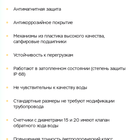
Имя
Антимагнитная защита
Номер телефона
Антикоррозийное покрытие
Номер телефона
Механизмы из пластика высокого качества,
сапфировые подшипники
Электронная почта
Устойчивость к перегрузкам
Электронная почта
Имя
Работают в затопленном состоянии (степень защиты
IP 68)
Город
Город
Номер телефона
Не чувствительны к качеству воды
Комментарий
Cтандартные размеры не требуют модификации
Cоглашаюсь на обработку
персональных данных
трубопровода
ЗАГРУЗИТЬ
ОТПРАВИТЬ
Счетчики с диаметрами 15 и 20 имеют клапан
Файл с реквизитами огранизации (любой формат, макс. 20
Cоглашаюсь на обработку
персональных данных
обратного хода воды
МБ)
ГОТОВО
Cоглашаюсь на обработку
персональных данных
Повышенная точность (метрологический класс