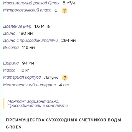
Максимальный расход Qmax
5 м³/ч
Метрологический класс
C
Давление (PN)
1.6 МПа
Длина
190 мм
Длина с присоединителями
294 мм
Высота
116 мм
Ваш запрос
Ширина
94 мм
Перечислите товары, которые вас интересуют
и укажите какую информацию вы хотите по ним
Масса
1.6 кг
получить. Мы свяжемся с вами в ближайшее время.
Материал корпуса
Латунь
Межповерочный интервал
4 лет
Монтаж: горизонтально.
Присоединители в комплекте.
Купить как физ. лицо
Запросить КП
Купить как юр. лицо
ПРЕИМУЩЕСТВА СУХОХОДНЫХ СЧЕТЧИКОВ ВОДЫ
Запросить Счёт
GROEN
Имя