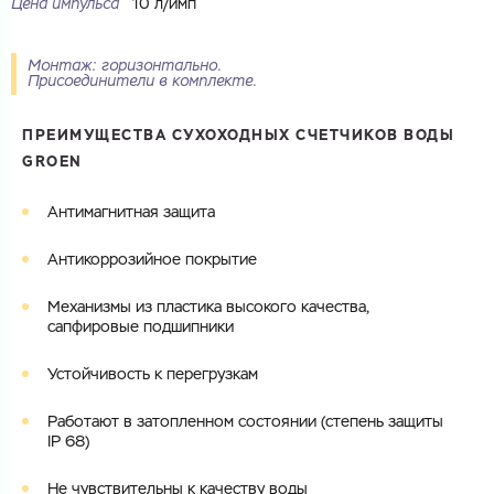
Цена импульса
10 л/имп
Купить как физ. лицо
Запросить КП
Купить как юр. лицо
Запросить Счёт
Монтаж: горизонтально.
Присоединители в комплекте.
Имя
Имя
ПРЕИМУЩЕСТВА СУХОХОДНЫХ СЧЕТЧИКОВ ВОДЫ
GROEN
Номер телефона
Номер телефона
Антимагнитная защита
Антикоррозийное покрытие
Электронная почта
Электронная почта
Механизмы из пластика высокого качества,
Имя
сапфировые подшипники
Город
Устойчивость к перегрузкам
Город
Номер телефона
Работают в затопленном состоянии (степень защиты
Комментарий
IP 68)
Cоглашаюсь на обработку
персональных данных
ЗАГРУЗИТЬ
Не чувствительны к качеству воды