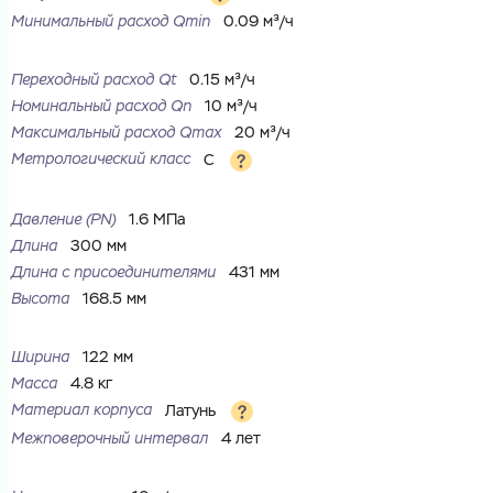
Минимальный расход Qmin
0.09 м³/ч
Переходный расход Qt
0.15 м³/ч
Номинальный расход Qn
10 м³/ч
Максимальный расход Qmax
20 м³/ч
Метрологический класс
C
Давление (PN)
1.6 МПа
Длина
300 мм
Длина с присоединителями
431 мм
Высота
168.5 мм
Ваш запрос
Перечислите товары, которые вас интересуют
и укажите какую информацию вы хотите по ним
Ширина
122 мм
получить. Мы свяжемся с вами в ближайшее время.
Масса
4.8 кг
Материал корпуса
Латунь
Межповерочный интервал
4 лет