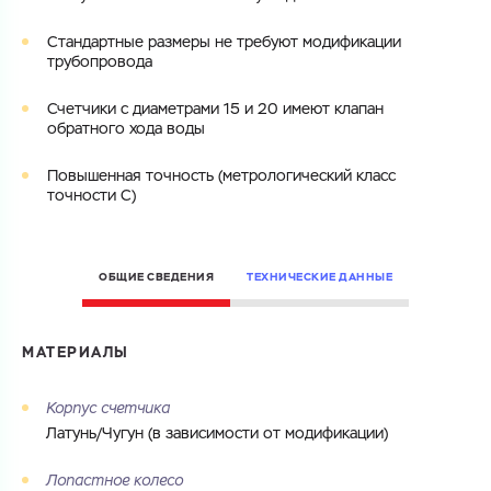
ОТПРАВИТЬ
Файл с реквизитами огранизации (любой формат, макс. 20
Cтандартные размеры не требуют модификации
Cоглашаюсь на обработку
персональных данных
МБ)
трубопровода
ГОТОВО
Cоглашаюсь на обработку
персональных данных
Счетчики с диаметрами 15 и 20 имеют клапан
обратного хода воды
ГОТОВО
Повышенная точность (метрологический класс
точности C)
ОБЩИЕ СВЕДЕНИЯ
ТЕХНИЧЕСКИЕ ДАННЫЕ
МАТЕРИАЛЫ
Корпус счетчика
Латунь/Чугун (в зависимости от модификации)
Лопастное колесо