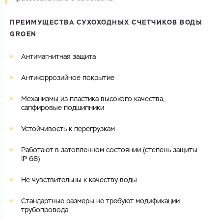
Купить как юр. лицо
Запросить Счёт
ПРЕИМУЩЕСТВА СУХОХОДНЫХ СЧЕТЧИКОВ ВОДЫ
Имя
Имя
GROEN
Антимагнитная защита
Номер телефона
Номер телефона
Антикоррозийное покрытие
Механизмы из пластика высокого качества,
сапфировые подшипники
Электронная почта
Электронная почта
Имя
Устойчивость к перегрузкам
Город
Город
Работают в затопленном состоянии (степень защиты
Номер телефона
IP 68)
Комментарий
Не чувствительны к качеству воды
Cоглашаюсь на обработку
персональных данных
ЗАГРУЗИТЬ
Cтандартные размеры не требуют модификации
ОТПРАВИТЬ
трубопровода
Файл с реквизитами огранизации (любой формат, макс. 20