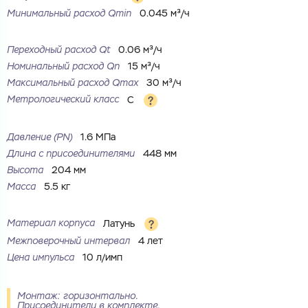
Минимальный расход Qmin
0.045 м³/ч
Переходный расход Qt
0.06 м³/ч
Номинальный расход Qn
15 м³/ч
Максимальный расход Qmax
30 м³/ч
Метрологический класс
C
Давление (PN)
1.6 МПа
Длина с присоединителями
448 мм
Ваш запрос
Высота
204 мм
Перечислите товары, которые вас интересуют
Масса
5.5 кг
и укажите какую информацию вы хотите по ним
получить. Мы свяжемся с вами в ближайшее время.
Материал корпуса
Латунь
Межповерочный интервал
4 лет
Цена импульса
10 л/имп
Купить как физ. лицо
Монтаж: горизонтально.
Запросить КП
Присоединители в комплекте.