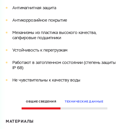
Антимагнитная защита
Электронная почта
Антикоррозийное покрытие
Электронная почта
Имя
Механизмы из пластика высокого качества,
Город
сапфировые подшипники
Город
Номер телефона
Устойчивость к перегрузкам
Комментарий
Работают в затопленном состоянии (степень защиты
Cоглашаюсь на обработку
персональных данных
IP 68)
ЗАГРУЗИТЬ
ОТПРАВИТЬ
Не чувствительны к качеству воды
Файл с реквизитами огранизации (любой формат, макс. 20
Cоглашаюсь на обработку
персональных данных
МБ)
ГОТОВО
Cоглашаюсь на обработку
персональных данных
ОБЩИЕ СВЕДЕНИЯ
ТЕХНИЧЕСКИЕ ДАННЫЕ
ГОТОВО
МАТЕРИАЛЫ