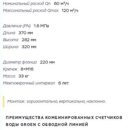
Номинальный расход Qn
60 м³/ч
Максимальный расход Qmax
120 м³/ч
Ваш запрос
Давление (PN)
1.6 МПа
Перечислите товары, которые вас интересуют
Длина
370 мм
и укажите какую информацию вы хотите по ним
получить. Мы свяжемся с вами в ближайшее время.
Высота
282 мм
Ширина
320 мм
Диаметр фланца
220 мм
Крепеж
8×M16
Купить как физ. лицо
Масса
33 кг
Запросить КП
Межповерочный интервал
6 лет
Купить как юр. лицо
Запросить Счёт
Имя
Монтаж: горизонтально, вертикально, наклонно.
Имя
Номер телефона
ПРЕИМУЩЕСТВА КОМБИНИРОВАННЫХ СЧЕТЧИКОВ
Номер телефона
ВОДЫ GROEN С ОБВОДНОЙ ЛИНИЕЙ