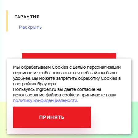
ГАРАНТИЯ
Изготовитель и поставщик комбинированных счетчиков
воды с обводной линией гарантируют соответствие
счетчиков требованиям ГОСТ Р 50193-92,
международного стандарта ISO 4064 и прилагаемого
СФОРМИРОВАТЬ УЗЕЛ УЧЕТА ВОДЫ
паспорта.
Мы обрабатываем Cookies с целью персонализации
Гарантийный срок эксплуатации мокроходных счетчиков
сервисов и чтобы пользоваться веб-сайтом было
удобнее. Вы можете запретить обработку Cookies в
воды составляет 24 месяца с момента ввода в
настройках браузера.
эксплуатацию.
Пользуясь mgroen.ru вы даете согласие на
использование файлов cookie и принимаете нашу
политику конфиденциальности
.
ПРИНЯТЬ
Пользуясь mgroen.ru вы даете согласие на использование
файлов cookie и принимаете
политику конфиденциальности
.